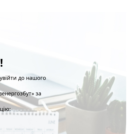
!
увійти до нашого
венергозбут» за
цію: