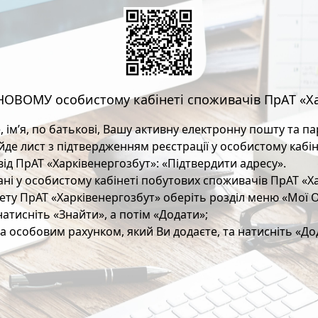
 НОВОМУ особистому кабінеті споживачів ПрАТ «Х
е, ім’я, по батькові, Вашу активну електронну пошту та п
де лист з підтвердженням реєстрації у особистому кабін
 від ПрАТ «Харківенергозбут»: «Підтвердити адресу».
ані у особистому кабінеті побутових споживачів ПрАТ «Х
інету ПрАТ «Харківенергозбут» оберіть розділ меню «Мої 
натисніть «Знайти», а потім «Додати»;
за особовим рахунком, який Ви додаєте, та натисніть «До