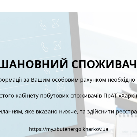
ШАНОВНИЙ СПОЖИВАЧ
нформації за Вашим особовим рахунком необхідно 
ого кабінету побутових споживачів ПрАТ «Харкі
иланням, яке вказано нижче, та здійснити реєстра
https://my.zbutenergo.kharkov.ua