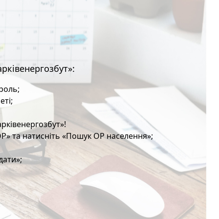
арківенергозбут»:
ароль;
еті;
арківенергозбут»!
ОР» та натисніть «Пошук ОР населення»;
дати»;