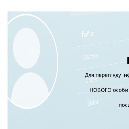
Для перегляду і
НОВОГО особист
пос